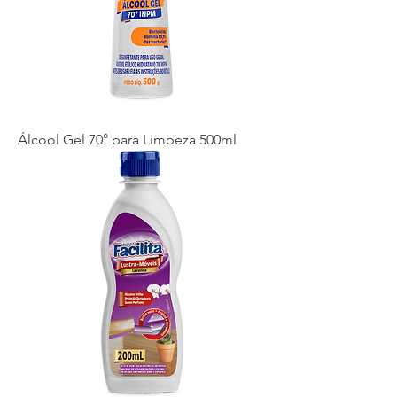
Álcool Gel 70° para Limpeza 500ml