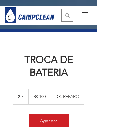
TROCA DE
BATERIA
100
Reais
2 h
2
R$ 100
DR. REPARO
brasileiros
h
Agendar