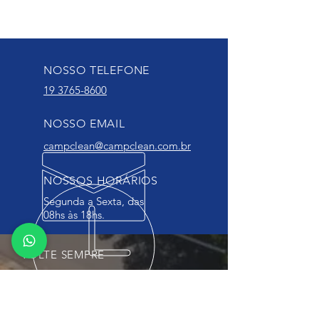
NOSSO TELEFONE
19 3765-8600
NOSSO EMAIL
campclean@campclean.com.br
NOSSOS HORÁRIOS
Segunda a Sexta, das
08hs às 18hs.
VOLTE SEMPRE
Construindo um mundo mais limpo,
juntos.