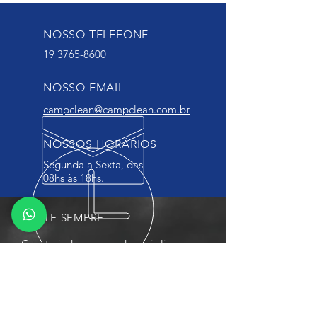
NOSSO TELEFONE
19 3765-8600
NOSSO EMAIL
campclean@campclean.com.br
NOSSOS HORÁRIOS
Segunda a Sexta, das
08hs às 18hs.
VOLTE SEMPRE
Construindo um mundo mais limpo,
juntos.
ENCONTRE-NOS