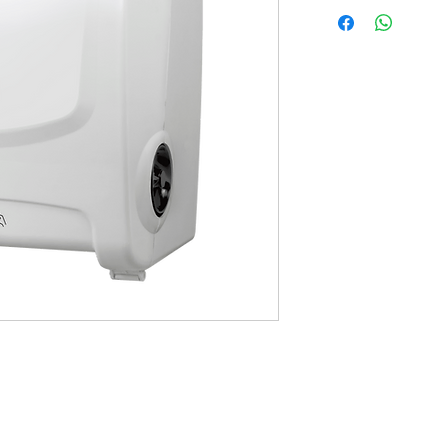
Possui sistema de au
bobinas, que evita o
Ideal para uso em Hos
Alimentícia, onde nã
mãos por contato. Di
termoplástico de alta
impacto. Fácil insta
inclusas e fechadura
Design moderno e ha
com todos os ambient
Restaurantes, Clínicas
também para sua resi
mm de diâmetro. Dis