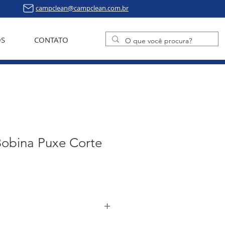
campclean@campclean.com.br
S
CONTATO
Bobina Puxe Corte