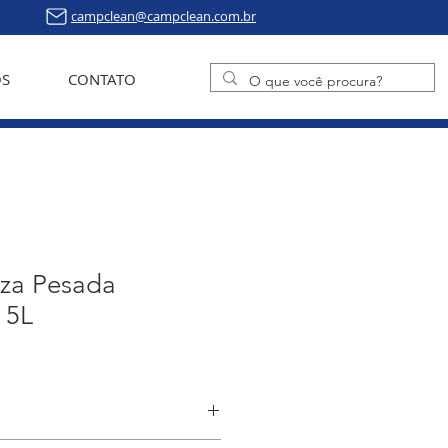
campclean@campclean.com.br
S
CONTATO
eza Pesada
 5L