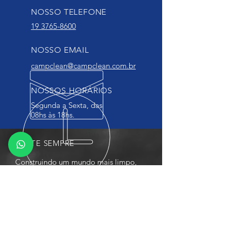
NOSSO TELEFONE
19 3765-8600
NOSSO EMAIL
campclean@campclean.com.br
NOSSOS HORÁRIOS
Segunda a Sexta, das
08hs às 18hs.
VOLTE SEMPRE
Construindo um mundo mais limpo,
juntos.
ENCONTRE-NOS
Av. Amoreiras, 8172, Vl. Aeroporto,