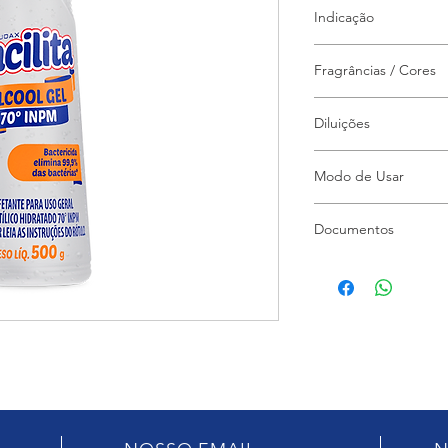
Para limpeza profiss
Indicação
como: hospitais, clíni
postos de assistênc
Indicado para uso hos
eficiência contra ba
Fragrâncias / Cores
limpeza e desinfecção
aureus, Salmonella 
odontológicas, farmác
Característica / Incol
Diluições
Pronto uso
Modo de Usar
Aplicar nas superfíci
Documentos
Deixe agir por 10 mi
naturalmente. Não n
FDS
Boletim Técnico