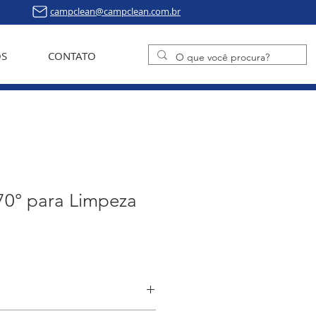
campclean@campclean.com.br
S
CONTATO
70° para Limpeza